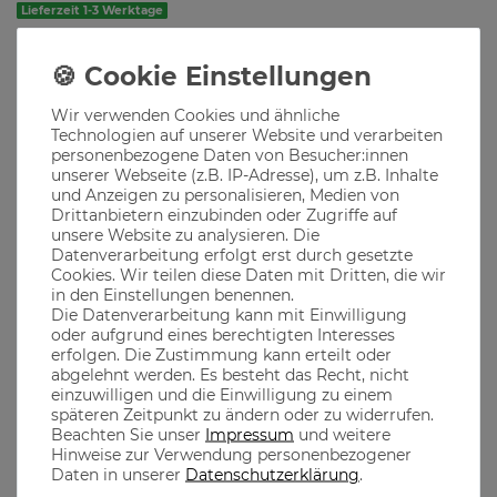
Lieferzeit 1-3 Werktage
Produktbeschreibung
Wir verwenden Cookies und ähnliche
Stylische und hochwertige Snapback Cap mit "Royal
Technologien auf unserer Website und verarbeiten
Bavarian" Stick auf der Front und weiteren Veredelungen.
personenbezogene Daten von Besucher:innen
unserer Webseite (z.B. IP-Adresse), um z.B. Inhalte
und Anzeigen zu personalisieren, Medien von
Drittanbietern einzubinden oder Zugriffe auf
Material
unsere Website zu analysieren. Die
Datenverarbeitung erfolgt erst durch gesetzte
Cookies. Wir teilen diese Daten mit Dritten, die wir
Dank des größenverstellbaren Verschlusses passt unsere
in den Einstellungen benennen.
Snapback auf jeden Kopf
Die Datenverarbeitung kann mit Einwilligung
oder aufgrund eines berechtigten Interesses
Verschluss Druckknöpfe
erfolgen. Die Zustimmung kann erteilt oder
Mit Stickereien auf der Vorder- und Hinterseite veredelt
abgelehnt werden. Es besteht das Recht, nicht
einzuwilligen und die Einwilligung zu einem
Material: 20% Baumwolle, 80% Acryl<br>
späteren Zeitpunkt zu ändern oder zu widerrufen.
Beachten Sie unser
Impressum
und weitere
Hinweise zur Verwendung personenbezogener
Daten in unserer
Daten­schutz­erklärung
.
the casual MONKS