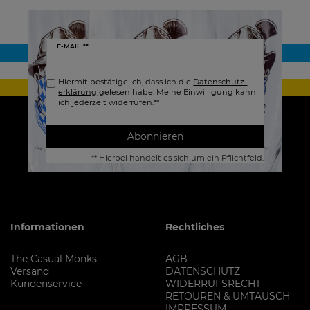
Newsletter
E-MAIL **
Honig
Hiermit bestätige ich, dass ich die
Daten­schutz­
erklärung
gelesen habe. Meine Einwilligung kann
ich jederzeit widerrufen.**
Abonnieren
** Hierbei handelt es sich um ein Pflichtfeld.
Informationen
Rechtliches
The Casual Monks
AGB
Versand
DATENSCHUTZ
Kundenservice
WIDERRUFSRECHT
RETOUREN & UMTAUSCH
IMPRESSUM