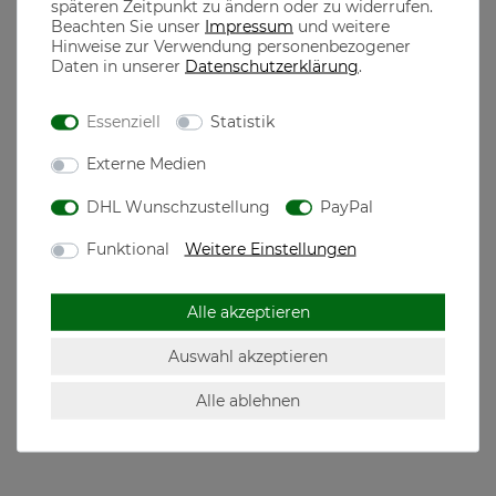
späteren Zeitpunkt zu ändern oder zu widerrufen.
Beachten Sie unser
Impressum
und weitere
aus 100% Baumwolle gefertigt, dadurch ist ein optimaler
Hinweise zur Verwendung personenbezogener
Tragekomfort garantiert
Daten in unserer
Daten­schutz­erklärung
.
100% gekämmte ringgesponnene Baumwolle 150g/m²
Essenziell
Statistik
the casual MONKS
Externe Medien
DHL Wunschzustellung
PayPal
The casual Monks steht für qualitativ hochwertige Mode
designed in München, dem Herzen Bayerns
Funktional
Weitere Einstellungen
Motive für jeden echten Bayer, der seine Heimatliebe auch
neben der Tracht in seiner Freizeit zeigen will
Alle akzeptieren
Auswahl akzeptieren
Hersteller: The casual Monks GmbH, Westendstr.
Alle ablehnen
268c, 80686 München, Deutschland,
mail@thecasualmonks.com