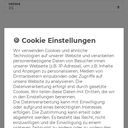
GRÖSSE
Hinzufügen
Lieferzeit 1-3 Werktage
Wir verwenden Cookies und ähnliche
Technologien auf unserer Website und verarbeiten
Produktbeschreibung
personenbezogene Daten von Besucher:innen
unserer Webseite (z.B. IP-Adresse), um z.B. Inhalte
und Anzeigen zu personalisieren, Medien von
Drittanbietern einzubinden oder Zugriffe auf
„La Jolie Bavaroise de Munich“, der Schriftzug für alle schönen
Münchnerinnen
unsere Website zu analysieren. Die
Datenverarbeitung erfolgt erst durch gesetzte
Ob im Biergarten, auf dem Oktoberfest oder in den
Cookies. Wir teilen diese Daten mit Dritten, die wir
bayerischen Bergen, unsere Klamotten passen immer
in den Einstellungen benennen.
Die Datenverarbeitung kann mit Einwilligung
oder aufgrund eines berechtigten Interesses
erfolgen. Die Zustimmung kann erteilt oder
Material
abgelehnt werden. Es besteht das Recht, nicht
einzuwilligen und die Einwilligung zu einem
späteren Zeitpunkt zu ändern oder zu widerrufen.