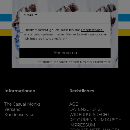
Newsletter
E-MAIL **
Honig
Hiermit bestätige ich, dass ich die
Daten­schutz­
erklärung
gelesen habe. Meine Einwilligung kann
ich jederzeit widerrufen.**
Abonnieren
** Hierbei handelt es sich um ein Pflichtfeld.
Informationen
Rechtliches
The Casual Monks
AGB
Versand
DATENSCHUTZ
Kundenservice
WIDERRUFSRECHT
RETOUREN & UMTAUSCH
IMPRESSUM