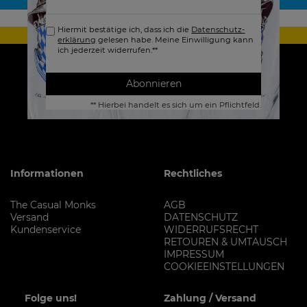
Honig
Hiermit bestätige ich, dass ich die
Daten­schutz­
erklärung
gelesen habe. Meine Einwilligung kann
ich jederzeit widerrufen.**
Abonnieren
** Hierbei handelt es sich um ein Pflichtfeld.
Informationen
Rechtliches
The Casual Monks
AGB
Versand
DATENSCHUTZ
Kundenservice
WIDERRUFSRECHT
RETOUREN & UMTAUSCH
IMPRESSUM
COOKIEEINSTELLUNGEN
Folge uns!
Zahlung / Versand