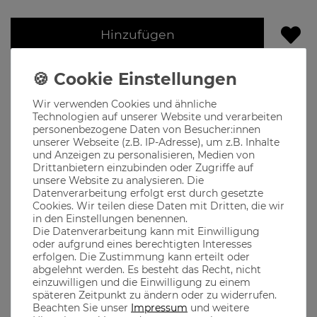
Hinzufügen
Lieferzeit 1-3 Werktage
Produktbeschreibung
Wir verwenden Cookies und ähnliche
Technologien auf unserer Website und verarbeiten
personenbezogene Daten von Besucher:innen
The casual Monks steht für qualitativ hochwertige Mode
unserer Webseite (z.B. IP-Adresse), um z.B. Inhalte
designed in München, dem Herzen Bayerns
und Anzeigen zu personalisieren, Medien von
Drittanbietern einzubinden oder Zugriffe auf
Motive für jeden echten Bayer, der seine Heimatliebe auch
neben der Tracht in seiner Freizeit zeigen will
unsere Website zu analysieren. Die
Datenverarbeitung erfolgt erst durch gesetzte
Die Hopfendolde edel und dezent als Patch auf der Brust -
Cookies. Wir teilen diese Daten mit Dritten, die wir
casual & traditional!
in den Einstellungen benennen.
Die Datenverarbeitung kann mit Einwilligung
oder aufgrund eines berechtigten Interesses
erfolgen. Die Zustimmung kann erteilt oder
Material
abgelehnt werden. Es besteht das Recht, nicht
einzuwilligen und die Einwilligung zu einem
späteren Zeitpunkt zu ändern oder zu widerrufen.
Aus 100% Baumwolle gefertigt, dadurch ist ein optimaler
Beachten Sie unser
Impressum
und weitere
Tragekomfort garantiert