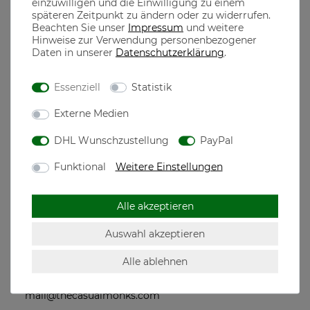
einzuwilligen und die Einwilligung zu einem
späteren Zeitpunkt zu ändern oder zu widerrufen.
Beachten Sie unser
Impressum
und weitere
Hinweise zur Verwendung personenbezogener
aus 100% Baumwolle gefertigt, dadurch ist ein optimaler
Daten in unserer
Daten­schutz­erklärung
.
Tragekomfort garantiert
100% gekämmte ringgesponnene Baumwolle
Essenziell
Statistik
Externe Medien
the casual MONKS
DHL Wunschzustellung
PayPal
The casual Monks steht für qualitativ hochwertige Mode
Funktional
Weitere Einstellungen
designed in München, dem Herzen Bayerns
Motive für jeden echten Bayer, der seine Heimatliebe auch
Alle akzeptieren
neben der Tracht in seiner Freizeit zeigen will
Auswahl akzeptieren
Alle ablehnen
Hersteller: The casual Monks GmbH, Westendstr.
268c, 80686 München, Deutschland,
mail@thecasualmonks.com