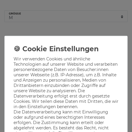
GRÖSSE
Hinzufügen
Wir verwenden Cookies und ähnliche
Lieferzeit 1-3 Werktage
Technologien auf unserer Website und verarbeiten
personenbezogene Daten von Besucher:innen
Produktbeschreibung
unserer Webseite (z.B. IP-Adresse), um z.B. Inhalte
und Anzeigen zu personalisieren, Medien von
Drittanbietern einzubinden oder Zugriffe auf
Der Bandit, das Wahrzeichen für jeden echten Bayern der seine
unsere Website zu analysieren. Die
Heimatliebe und Verbundenheit ausdrücken will, auf
Datenverarbeitung erfolgt erst durch gesetzte
passendem Hintergrund: der traditionellen Bayernhymne
Cookies. Wir teilen diese Daten mit Dritten, die wir
Ob im Biergarten, auf dem Oktoberfest oder in den
in den Einstellungen benennen.
bayerischen Bergen, unsere Klamotten passen immer
Die Datenverarbeitung kann mit Einwilligung
oder aufgrund eines berechtigten Interesses
erfolgen. Die Zustimmung kann erteilt oder
abgelehnt werden. Es besteht das Recht, nicht
Material