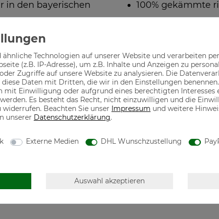
r in den bayerischen
100% gekämmte r
 ähnliche Technologien auf unserer Website und verarbeiten p
eite (z.B. IP-Adresse), um z.B. Inhalte und Anzeigen zu persona
oder Zugriffe auf unsere Website zu analysieren. Die Datenverar
n diese Daten mit Dritten, die wir in den Einstellungen benennen.
 mit Einwilligung oder aufgrund eines berechtigten Interesses
 werden. Es besteht das Recht, nicht einzuwilligen und die Einw
u widerrufen. Beachten Sie unser
Impressum
und weitere Hinwe
n unserer
Daten­schutz­erklärung
.
hwertige Mode designed
Motive für jeden 
der Tracht in seiner
ik
Externe Medien
DHL Wunschzustellung
Pay
80686 München, Deutschland, mail@thecasualmonks.com
Auswahl akzeptieren