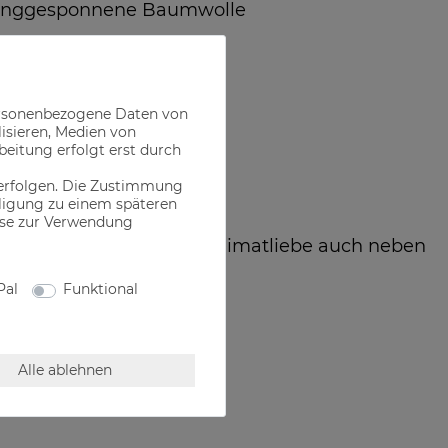
inggesponnene Baumwolle
ersonenbezogene Daten von
lisieren, Medien von
beitung erfolgt erst durch
 erfolgen. Die Zustimmung
illigung zu einem späteren
ise zur Verwendung
echten Bayer, der seine Heimatliebe auch neben
 Freizeit zeigen will
Pal
Funktional
Alle ablehnen