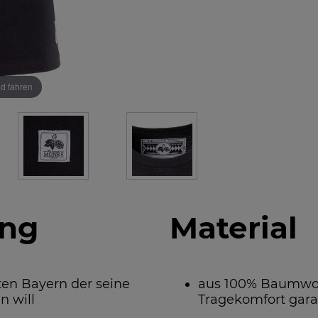
ld fahren
ung
Material
ten Bayern der seine
aus 100% Baumwolle
 will
Tragekomfort gara