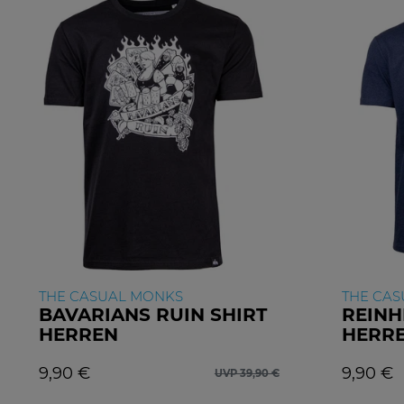
THE CASUAL MONKS
THE CA
BAVARIANS RUIN SHIRT
REINH
HERREN
HERR
9,90 €
9,90 €
UVP 39,90 €