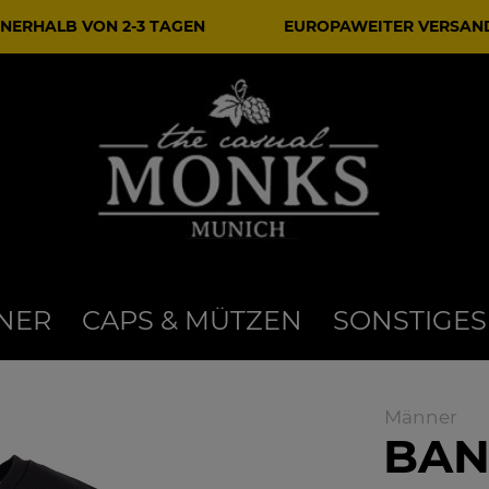
NERHALB VON 2-3 TAGEN
EUROPAWEITER VERSAN
NER
CAPS & MÜTZEN
SONSTIGES
Männer
BAN