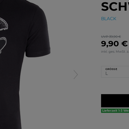
SC
BLACK
UVP 39,90 €
9,90 €
inkl. ges. MwSt. z
GRÖSSE
Lieferzeit 1-3 W