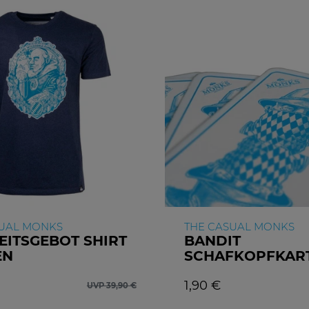
SUAL MONKS
THE CASUAL MONKS
EITSGEBOT SHIRT
BANDIT
EN
SCHAFKOPFKAR
1,90 €
UVP 39,90 €