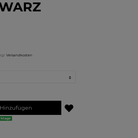
HWARZ
zgl.
Versandkosten
Hinzufügen
erktage