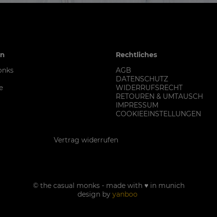
en
Rechtliches
onks
AGB
DATENSCHUTZ
e
WIDERRUFSRECHT
RETOUREN & UMTAUSCH
IMPRESSUM
COOKIEEINSTELLUNGEN
Kontakt
Vertrag widerrufen
© the casual monks - made with ♥ in munich
design by
yanboo