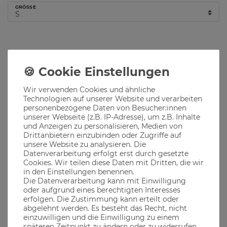
GRÖSSE
Hinzufügen
Lieferzeit 1-3 Werktage
Wir verwenden Cookies und ähnliche
Technologien auf unserer Website und verarbeiten
Produktbeschreibung
personenbezogene Daten von Besucher:innen
unserer Webseite (z.B. IP-Adresse), um z.B. Inhalte
und Anzeigen zu personalisieren, Medien von
Drittanbietern einzubinden oder Zugriffe auf
Der Bandit, das Wahrzeichen für jeden echten Bayern der seine
Heimatliebe und Verbundenheit ausdrücken will
unsere Website zu analysieren. Die
Datenverarbeitung erfolgt erst durch gesetzte
Ob im Biergarten, auf dem Oktoberfest oder in den
Cookies. Wir teilen diese Daten mit Dritten, die wir
bayerischen Bergen, unsere Klamotten passen immer
in den Einstellungen benennen.
Die Datenverarbeitung kann mit Einwilligung
oder aufgrund eines berechtigten Interesses
erfolgen. Die Zustimmung kann erteilt oder
Material
abgelehnt werden. Es besteht das Recht, nicht
einzuwilligen und die Einwilligung zu einem
späteren Zeitpunkt zu ändern oder zu widerrufen.