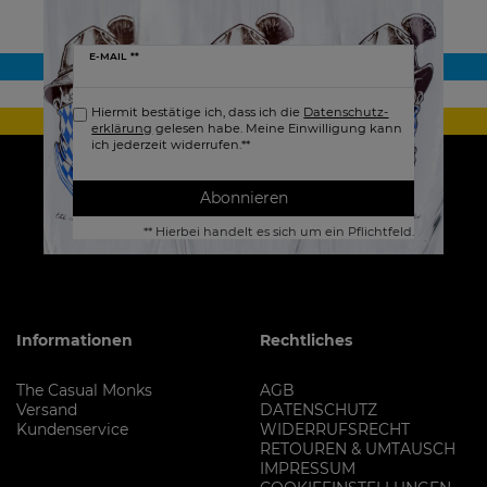
Newsletter
E-MAIL **
Honig
Hiermit bestätige ich, dass ich die
Daten­schutz­
erklärung
gelesen habe. Meine Einwilligung kann
ich jederzeit widerrufen.**
Abonnieren
** Hierbei handelt es sich um ein Pflichtfeld.
Informationen
Rechtliches
The Casual Monks
AGB
Versand
DATENSCHUTZ
Kundenservice
WIDERRUFSRECHT
RETOUREN & UMTAUSCH
IMPRESSUM