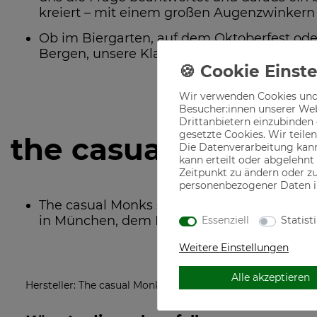
kreiert – mit einem großen Augenzwinkern 
Ob im Biergarten, auf dem Oktoberfest ode
Bergen, unsere Klamotten passen immer
Wir verwenden Cookies und
Besucher:innen unserer Webs
Drittanbietern einzubinden 
gesetzte Cookies. Wir teile
the casual MONKS
Die Datenverarbeitung kann
kann erteilt oder abgelehnt
Zeitpunkt zu ändern oder z
personenbezogener Daten i
The casual Monks steht für qualitativ hoc
in München, dem Herzen Bayerns
Essenziell
Statist
Weitere Einstellungen
Alle akzeptieren
Hersteller: The casual Monks GmbH, Westendstr. 268c, 