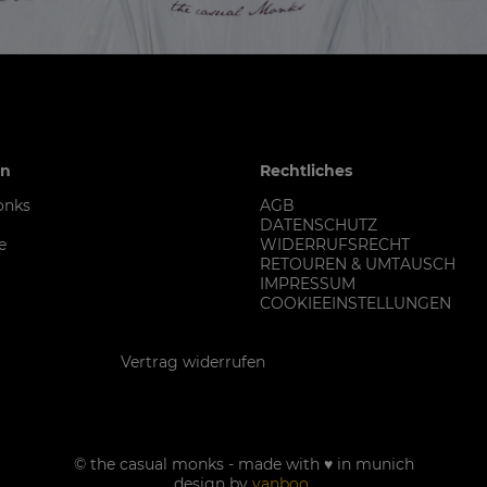
en
Rechtliches
onks
AGB
DATENSCHUTZ
e
WIDERRUFSRECHT
RETOUREN & UMTAUSCH
IMPRESSUM
COOKIEEINSTELLUNGEN
Kontakt
Vertrag widerrufen
© the casual monks - made with ♥ in munich
design by
yanboo