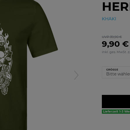
HER
KHAKI
UVP 39,90 €
9,90 €
inkl. ges. MwSt. z
GRÖSSE
Lieferzeit 1-3 W