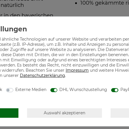
100% gekämmte r
natürlich
r in den bayerischen
 ähnliche Technologien auf unserer Website und verarbeiten p
eite (z.B. IP-Adresse), um z.B. Inhalte und Anzeigen zu persona
oder Zugriffe auf unsere Website zu analysieren. Die Datenverar
n diese Daten mit Dritten, die wir in den Einstellungen benennen.
 mit Einwilligung oder aufgrund eines berechtigten Interesses
 werden. Es besteht das Recht, nicht einzuwilligen und die Einw
u widerrufen. Beachten Sie unser
Impressum
und weitere Hinwe
n unserer
Daten­schutz­erklärung
.
hwertige Mode designed
Motive für jeden 
der Tracht in seiner
ik
Externe Medien
DHL Wunschzustellung
Pay
Auswahl akzeptieren
80686 München, Deutschland, mail@thecasualmonks.com