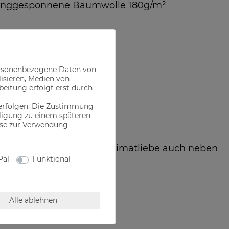
inggesponnene Baumwolle 180g/m²
ersonenbezogene Daten von
lisieren, Medien von
beitung erfolgt erst durch
 erfolgen. Die Zustimmung
illigung zu einem späteren
ise zur Verwendung
echten Bayer, der seine Heimatliebe auch neben
 Freizeit zeigen will
Pal
Funktional
Alle ablehnen