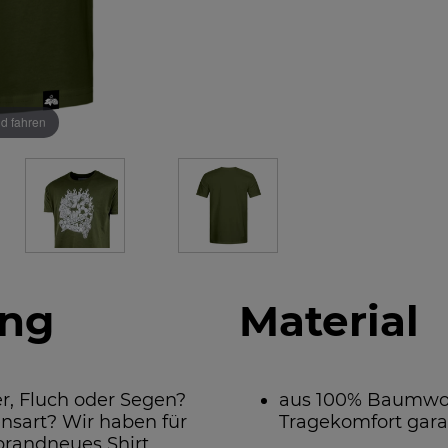
ld fahren
ung
Material
r, Fluch oder Segen?
aus 100% Baumwolle
nsart? Wir haben für
Tragekomfort gara
brandneues Shirt