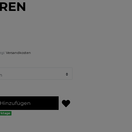
REN
zgl.
Versandkosten
Hinzufügen
erktage