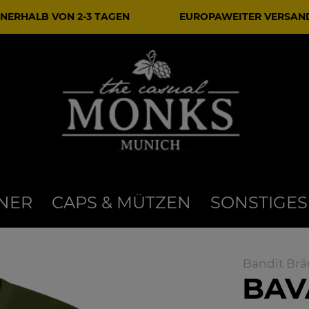
NERHALB VON 2-3 TAGEN
EUROPAWEITER VERSAN
NER
CAPS & MÜTZEN
SONSTIGES
Bandit Brä
BAV