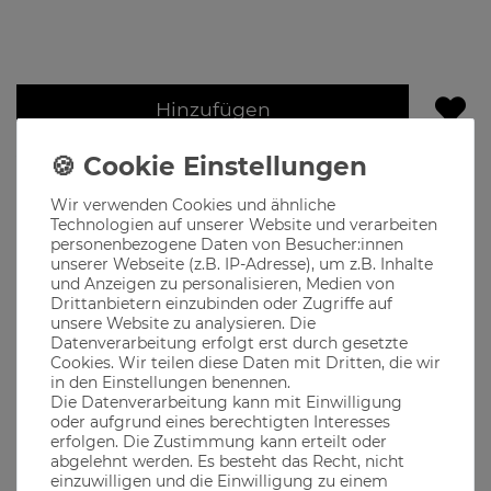
Hinzufügen
Lieferzeit 1-3 Werktage
Produktbeschreibung
Wir verwenden Cookies und ähnliche
Technologien auf unserer Website und verarbeiten
personenbezogene Daten von Besucher:innen
unserer Webseite (z.B. IP-Adresse), um z.B. Inhalte
The casual Monks steht für qualitativ hochwertige Mode
und Anzeigen zu personalisieren, Medien von
designed in München, dem Herzen Bayerns
Drittanbietern einzubinden oder Zugriffe auf
Motive für jeden echten Bayer, der seine Heimatliebe auch
unsere Website zu analysieren. Die
neben der Tracht in seiner Freizeit zeigen will
Datenverarbeitung erfolgt erst durch gesetzte
Cookies. Wir teilen diese Daten mit Dritten, die wir
Stylischer Beanie mit edlem Bandit Patch
in den Einstellungen benennen.
Genau das richtige für die kalten Tage
Die Datenverarbeitung kann mit Einwilligung
oder aufgrund eines berechtigten Interesses
erfolgen. Die Zustimmung kann erteilt oder
abgelehnt werden. Es besteht das Recht, nicht
Material
einzuwilligen und die Einwilligung zu einem