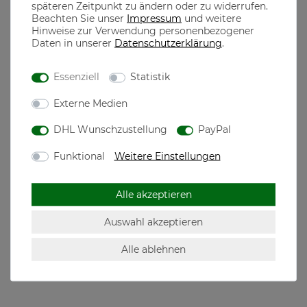
späteren Zeitpunkt zu ändern oder zu widerrufen.
Beachten Sie unser
Impressum
und weitere
Hinweise zur Verwendung personenbezogener
Edel verarbeiteter Patch
Daten in unserer
Daten­schutz­erklärung
.
Aus 100% Polyacryl
Essenziell
Statistik
the casual MONKS
Externe Medien
DHL Wunschzustellung
PayPal
The casual Monks steht für qualitativ hochwertige Mode
Funktional
Weitere Einstellungen
designed in München, dem Herzen Bayerns
Motive für jeden echten Bayer, der seine Heimatliebe auch
neben der Tracht in seiner Freizeit zeigen will
Alle akzeptieren
Auswahl akzeptieren
Hersteller: The casual Monks GmbH, Westendstr.
Alle ablehnen
268c, 80686 München, Deutschland,
mail@thecasualmonks.com