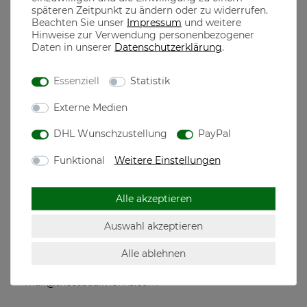
späteren Zeitpunkt zu ändern oder zu widerrufen.
Beachten Sie unser
Impressum
und weitere
aus 100% Baumwolle gefertigt, dadurch ist ein optimaler
Hinweise zur Verwendung personenbezogener
Tragekomfort garantiert
Daten in unserer
Daten­schutz­erklärung
.
100% gekämmte ringgesponnene Baumwolle
Essenziell
Statistik
Externe Medien
the casual MONKS
DHL Wunschzustellung
PayPal
The casual Monks steht für qualitativ hochwertige Mode
Funktional
Weitere Einstellungen
designed in München, dem Herzen Bayerns
Motive für jeden echten Bayer, der seine Heimatliebe auch
neben der Tracht in seiner Freizeit zeigen will
Alle akzeptieren
Auswahl akzeptieren
Alle ablehnen
Hersteller: The casual Monks GmbH, Westendstr.
268c, 80686 München, Deutschland,
mail@thecasualmonks.com