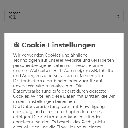
GRÖSSE
Hinzufügen
Wir verwenden Cookies und ähnliche
Lieferzeit 1-3 Werktage
Technologien auf unserer Website und verarbeiten
personenbezogene Daten von Besucher:innen
Produktbeschreibung
unserer Webseite (z.B. IP-Adresse), um z.B. Inhalte
und Anzeigen zu personalisieren, Medien von
Drittanbietern einzubinden oder Zugriffe auf
unsere Website zu analysieren. Die
Das Reinheitsgebot, das wohl wichtigste Gesetz in Bayern, von
Mönchen geliebt und gelebt
Datenverarbeitung erfolgt erst durch gesetzte
Cookies. Wir teilen diese Daten mit Dritten, die wir
Ob im Biergarten, auf dem Oktoberfest oder in den
in den Einstellungen benennen.
bayerischen Bergen, unsere Klamotten passen immer
Die Datenverarbeitung kann mit Einwilligung
oder aufgrund eines berechtigten Interesses
erfolgen. Die Zustimmung kann erteilt oder
abgelehnt werden. Es besteht das Recht, nicht
Material
einzuwilligen und die Einwilligung zu einem