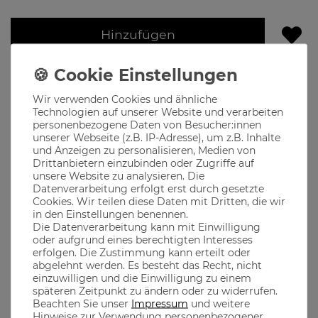
Hinzufügen
Lieferzeit 1-3 Werktage
Produktbeschreibung
Wir verwenden Cookies und ähnliche
Technologien auf unserer Website und verarbeiten
personenbezogene Daten von Besucher:innen
Das "Royal Bavarian" Shirt ist ein echter Klassiker für alle, die
unserer Webseite (z.B. IP-Adresse), um z.B. Inhalte
ihre Liebe zu Bayern mit Stil zeigen möchten.
und Anzeigen zu personalisieren, Medien von
Mit dem dezenten "Royal Bavarian" Schriftzug auf der Brust,
Drittanbietern einzubinden oder Zugriffe auf
bietet dieses Shirt eine edle und zurückhaltende Art, deine
unsere Website zu analysieren. Die
Verbundenheit zu unserer schönen Heimat auszudrücken.
Datenverarbeitung erfolgt erst durch gesetzte
Ideal für jeden Tag, wo du ein Stück bayerische Königsklasse
tragen willst!
Cookies. Wir teilen diese Daten mit Dritten, die wir
in den Einstellungen benennen.
Die Datenverarbeitung kann mit Einwilligung
oder aufgrund eines berechtigten Interesses
Material
erfolgen. Die Zustimmung kann erteilt oder
abgelehnt werden. Es besteht das Recht, nicht
einzuwilligen und die Einwilligung zu einem
späteren Zeitpunkt zu ändern oder zu widerrufen.
Aus 100% Baumwolle gefertigt, dadurch ist ein optimaler
Beachten Sie unser
Impressum
und weitere
Tragekomfort garantiert
Hinweise zur Verwendung personenbezogener