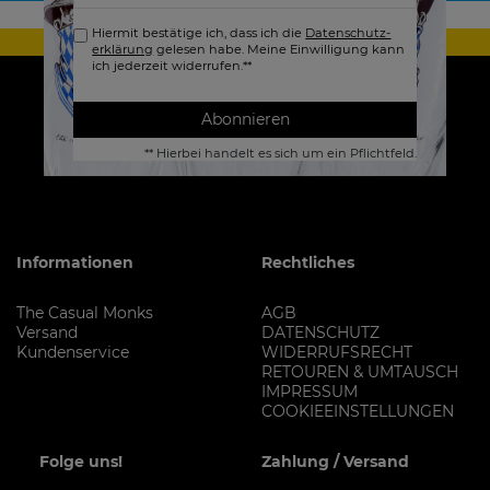
Hiermit bestätige ich, dass ich die
Daten­schutz­
erklärung
gelesen habe. Meine Einwilligung kann
ich jederzeit widerrufen.**
Abonnieren
** Hierbei handelt es sich um ein Pflichtfeld.
Informationen
Rechtliches
The Casual Monks
AGB
Versand
DATENSCHUTZ
Kundenservice
WIDERRUFSRECHT
RETOUREN & UMTAUSCH
IMPRESSUM
COOKIEEINSTELLUNGEN
Folge uns!
Zahlung / Versand