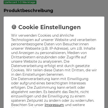
Lieferzeit 1-3 Werktage
Produktbeschreibung
Auch bei einer schönen Wanderung, oder einem
Ausflug immer mit dabei – ab jetzt gibt es eine
doppelwandige Vakuumflasche mit
Wir verwenden Cookies und ähnliche
auslaufsicherem
Verschluss und unserem tollen
Technologien auf unserer Website und verarbeiten
Bandit Motiv.
personenbezogene Daten von Besucher:innen
unserer Webseite (z.B. IP-Adresse), um z.B. Inhalte
Nicht spülmaschinengeeignet
und Anzeigen zu personalisieren, Medien von
Drittanbietern einzubinden oder Zugriffe auf
unsere Website zu analysieren. Die
Datenverarbeitung erfolgt erst durch gesetzte
Material
Cookies. Wir teilen diese Daten mit Dritten, die wir
in den Einstellungen benennen.
Die Datenverarbeitung kann mit Einwilligung
Farbe: schwarz
oder aufgrund eines berechtigten Interesses
erfolgen. Die Zustimmung kann erteilt oder
Material: Edelstahl
abgelehnt werden. Es besteht das Recht, nicht
einzuwilligen und die Einwilligung zu einem
Füllmenge: 500 ml
späteren Zeitpunkt zu ändern oder zu widerrufen.
Beachten Sie unser
Impressum
und weitere
Nicht spülmaschinengeeignet