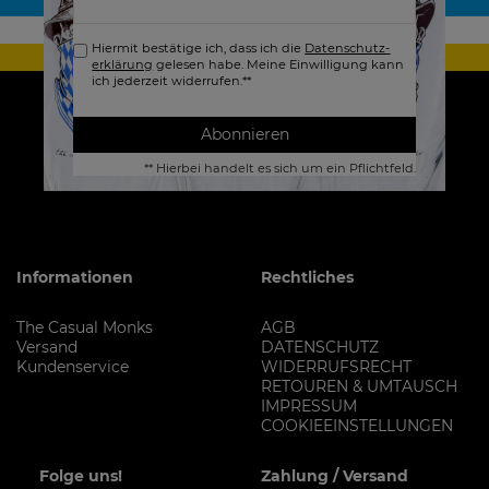
Honig
Hiermit bestätige ich, dass ich die
Daten­schutz­
erklärung
gelesen habe. Meine Einwilligung kann
ich jederzeit widerrufen.**
Abonnieren
** Hierbei handelt es sich um ein Pflichtfeld.
Informationen
Rechtliches
The Casual Monks
AGB
Versand
DATENSCHUTZ
Kundenservice
WIDERRUFSRECHT
RETOUREN & UMTAUSCH
IMPRESSUM
COOKIEEINSTELLUNGEN
Folge uns!
Zahlung / Versand