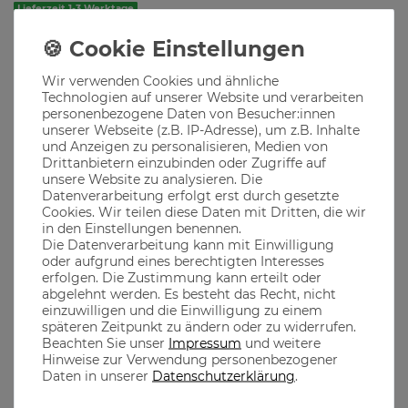
Lieferzeit 1-3 Werktage
Produktbeschreibung
Wir verwenden Cookies und ähnliche
Der Löwe, Symbolfigur des Freistaats Bayern – unabhängig,
Technologien auf unserer Website und verarbeiten
eigen und stark
personenbezogene Daten von Besucher:innen
unserer Webseite (z.B. IP-Adresse), um z.B. Inhalte
Ob im Biergarten, auf dem Oktoberfest oder in den
und Anzeigen zu personalisieren, Medien von
bayerischen Bergen, unsere Klamotten passen immer
Drittanbietern einzubinden oder Zugriffe auf
unsere Website zu analysieren. Die
Datenverarbeitung erfolgt erst durch gesetzte
Cookies. Wir teilen diese Daten mit Dritten, die wir
Material
in den Einstellungen benennen.
Die Datenverarbeitung kann mit Einwilligung
oder aufgrund eines berechtigten Interesses
der Gymbag aus 100% Polyester kommt mit einem extra
erfolgen. Die Zustimmung kann erteilt oder
Seitenfach und extra großen Bändern, die für ein optimalen
abgelehnt werden. Es besteht das Recht, nicht
Tragekomfort sorgen
einzuwilligen und die Einwilligung zu einem
späteren Zeitpunkt zu ändern oder zu widerrufen.
Beachten Sie unser
Impressum
und weitere
Hinweise zur Verwendung personenbezogener
the casual MONKS
Daten in unserer
Daten­schutz­erklärung
.