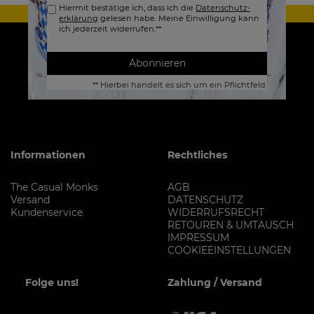
Hiermit bestätige ich, dass ich die
Daten­schutz­
erklärung
gelesen habe. Meine Einwilligung kann
ich jederzeit widerrufen.**
Abonnieren
** Hierbei handelt es sich um ein Pflichtfeld.
Informationen
Rechtliches
The Casual Monks
AGB
Versand
DATENSCHUTZ
Kundenservice
WIDERRUFSRECHT
RETOUREN & UMTAUSCH
IMPRESSUM
COOKIEEINSTELLUNGEN
Folge uns!
Zahlung / Versand