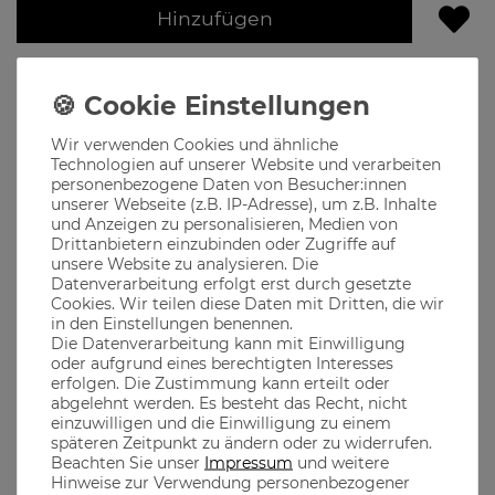
Hinzufügen
Lieferzeit 2-4 Werktage
Produktbeschreibung
Wir verwenden Cookies und ähnliche
Technologien auf unserer Website und verarbeiten
Die Banditin, die bessere Hälfte des Bandits, das Wahrzeichen
personenbezogene Daten von Besucher:innen
für jede echte Bayerin die ihre Heimatliebe und Verbundenheit
unserer Webseite (z.B. IP-Adresse), um z.B. Inhalte
ausdrücken will
und Anzeigen zu personalisieren, Medien von
Drittanbietern einzubinden oder Zugriffe auf
Ob im Biergarten, auf dem Oktoberfest oder in den
bayerischen Bergen, unsere Klamotten passen immer
unsere Website zu analysieren. Die
Datenverarbeitung erfolgt erst durch gesetzte
Cookies. Wir teilen diese Daten mit Dritten, die wir
in den Einstellungen benennen.
Material
Die Datenverarbeitung kann mit Einwilligung
oder aufgrund eines berechtigten Interesses
erfolgen. Die Zustimmung kann erteilt oder
abgelehnt werden. Es besteht das Recht, nicht
aus 100% Baumwolle gefertigt, dadurch ist ein optimaler
einzuwilligen und die Einwilligung zu einem
Tragekomfort garantiert
späteren Zeitpunkt zu ändern oder zu widerrufen.
100% gekämmte ringgesponnene Baumwolle 150g/m²
Beachten Sie unser
Impressum
und weitere
Hinweise zur Verwendung personenbezogener