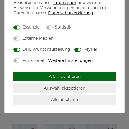
Beachten Sie unser
Impressum
und weitere
Hinweise zur Verwendung personenbezogener
Aus 100% Baumwolle gefertigt, dadurch ist ein optimaler
Tragekomfort garantiert
Daten in unserer
Daten­schutz­erklärung
.
Essenziell
Statistik
the casual MONKS
Externe Medien
DHL Wunschzustellung
PayPal
The casual Monks steht für qualitativ hochwertige Mode
designed in München, dem Herzen Bayerns
Funktional
Weitere Einstellungen
Motive für jeden echten Bayer, der seine Heimatliebe auch
neben der Tracht in seiner Freizeit zeigen will
Alle akzeptieren
Auswahl akzeptieren
Hersteller: The casual Monks GmbH, Westendstr.
268c, 80686 München, Deutschland,
Alle ablehnen
mail@thecasualmonks.com