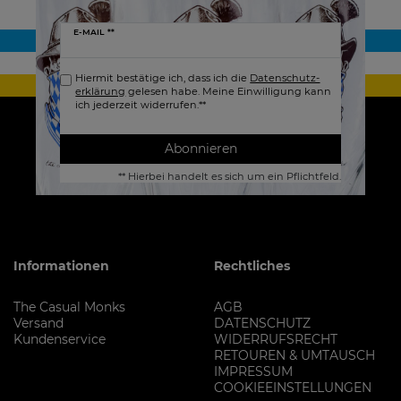
Newsletter
E-MAIL **
Honig
Hiermit bestätige ich, dass ich die
Daten­schutz­
erklärung
gelesen habe. Meine Einwilligung kann
ich jederzeit widerrufen.**
Abonnieren
** Hierbei handelt es sich um ein Pflichtfeld.
Informationen
Rechtliches
The Casual Monks
AGB
Versand
DATENSCHUTZ
Kundenservice
WIDERRUFSRECHT
RETOUREN & UMTAUSCH
IMPRESSUM
COOKIEEINSTELLUNGEN