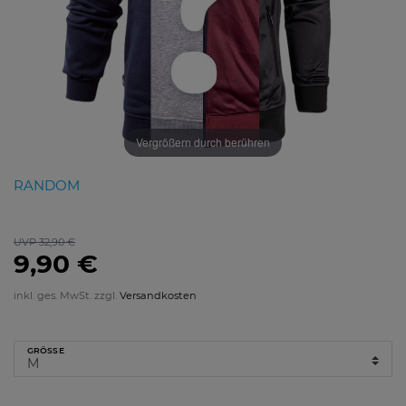
Vergrößern durch berühren
RANDOM
UVP 32,90 €
9,90 €
inkl. ges. MwSt. zzgl.
Versandkosten
GRÖSSE