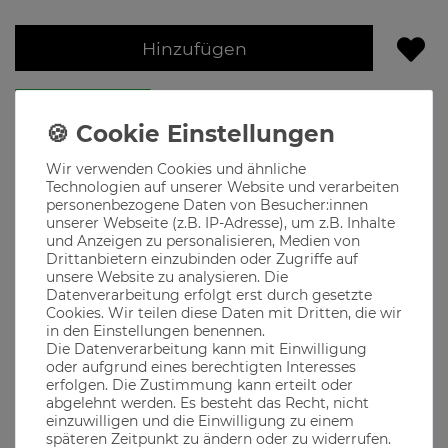
Hinzufügen
Lieferzeit 1-3 Werktage
Produktbeschreibung
Wir verwenden Cookies und ähnliche
Technologien auf unserer Website und verarbeiten
Du bekommst zufällig von uns ausgewählte Hoodies, Sweater
personenbezogene Daten von Besucher:innen
oder Jackets
unserer Webseite (z.B. IP-Adresse), um z.B. Inhalte
The casual Monks steht für qualitativ hochwertige Mode
und Anzeigen zu personalisieren, Medien von
designed in München, dem Herzen Bayerns
Drittanbietern einzubinden oder Zugriffe auf
unsere Website zu analysieren. Die
Motive für jeden echten Bayer, der seine Heimatliebe auch
Datenverarbeitung erfolgt erst durch gesetzte
neben der Tracht in seiner Freizeit zeigen will
Cookies. Wir teilen diese Daten mit Dritten, die wir
Die Hopfendolde edel und dezent als Patch auf der Brust -
in den Einstellungen benennen.
casual & traditional!
Die Datenverarbeitung kann mit Einwilligung
oder aufgrund eines berechtigten Interesses
erfolgen. Die Zustimmung kann erteilt oder
abgelehnt werden. Es besteht das Recht, nicht
Material
einzuwilligen und die Einwilligung zu einem
späteren Zeitpunkt zu ändern oder zu widerrufen.