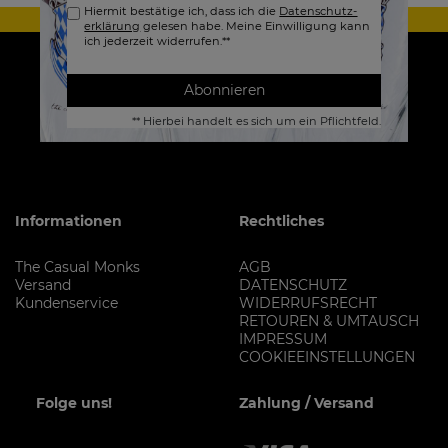
Hiermit bestätige ich, dass ich die
Daten­schutz­
erklärung
gelesen habe. Meine Einwilligung kann
ich jederzeit widerrufen.**
Abonnieren
** Hierbei handelt es sich um ein Pflichtfeld.
Informationen
Rechtliches
The Casual Monks
AGB
Versand
DATENSCHUTZ
Kundenservice
WIDERRUFSRECHT
RETOUREN & UMTAUSCH
IMPRESSUM
COOKIEEINSTELLUNGEN
Folge uns!
Zahlung / Versand