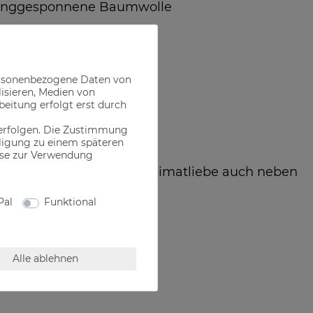
inggesponnene Baumwolle
ersonenbezogene Daten von
lisieren, Medien von
beitung erfolgt erst durch
 erfolgen. Die Zustimmung
illigung zu einem späteren
ise zur Verwendung
echten Bayer, der seine Heimatliebe auch neben
 Freizeit zeigen will
Pal
Funktional
Alle ablehnen