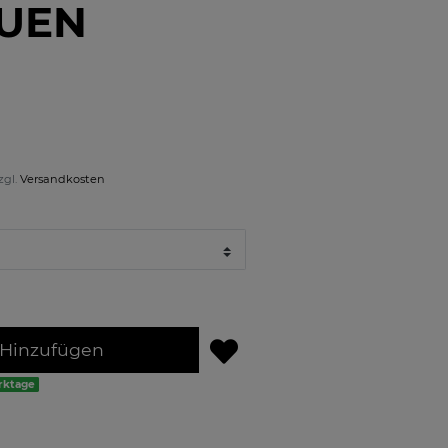
UEN
zgl.
Versandkosten
Hinzufügen
erktage