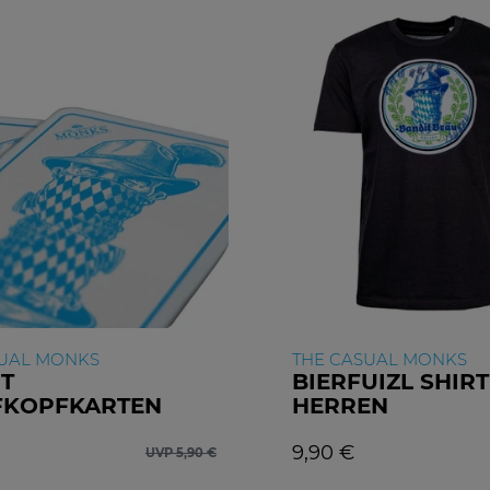
SUAL MONKS
THE CASUAL MONKS
T
BIERFUIZL SHIRT
FKOPFKARTEN
HERREN
9,90 €
UVP 5,90 €