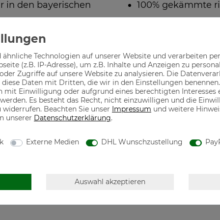
r in den bayerischen
100% gekämmte r
 ähnliche Technologien auf unserer Website und verarbeiten p
eite (z.B. IP-Adresse), um z.B. Inhalte und Anzeigen zu persona
oder Zugriffe auf unsere Website zu analysieren. Die Datenverar
n diese Daten mit Dritten, die wir in den Einstellungen benennen.
 mit Einwilligung oder aufgrund eines berechtigten Interesses
 werden. Es besteht das Recht, nicht einzuwilligen und die Einw
u widerrufen. Beachten Sie unser
Impressum
und weitere Hinwe
n unserer
Daten­schutz­erklärung
.
hwertige Mode designed
Motive für jeden 
der Tracht in seiner
ik
Externe Medien
DHL Wunschzustellung
Pay
80686 München, Deutschland, mail@thecasualmonks.com
Auswahl akzeptieren