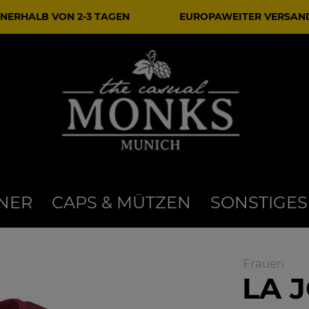
NERHALB VON 2-3 TAGEN
EUROPAWEITER VERSAN
NER
CAPS & MÜTZEN
SONSTIGES
Frauen
LA J