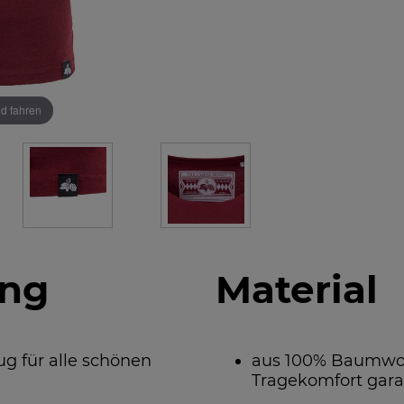
ld fahren
ung
Material
ug für alle schönen
aus 100% Baumwolle
Tragekomfort gara