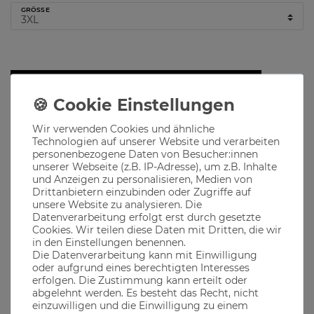
GRÖSSE
Hinzufügen
Lieferzeit 1-3 Werktage
Wir verwenden Cookies und ähnliche
Technologien auf unserer Website und verarbeiten
Produktbeschreibung
personenbezogene Daten von Besucher:innen
unserer Webseite (z.B. IP-Adresse), um z.B. Inhalte
und Anzeigen zu personalisieren, Medien von
Bandit Bräu ist eine Zusammenarbeit von the casual Monks
Drittanbietern einzubinden oder Zugriffe auf
und der Brauerei Krieger aus Landau an der Isar, in
unsere Website zu analysieren. Die
Niederbayern
Datenverarbeitung erfolgt erst durch gesetzte
Ob im Biergarten, auf dem Oktoberfest oder in den
Cookies. Wir teilen diese Daten mit Dritten, die wir
bayerischen Bergen, unsere Klamotten passen immer
in den Einstellungen benennen.
Die Datenverarbeitung kann mit Einwilligung
oder aufgrund eines berechtigten Interesses
erfolgen. Die Zustimmung kann erteilt oder
Material
abgelehnt werden. Es besteht das Recht, nicht
einzuwilligen und die Einwilligung zu einem