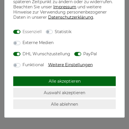
späteren Zeitpunkt zu ändern oder zu widerrufen.
Beachten Sie unser
Impressum
und weitere
aus 100% Baumwolle gefertigt, dadurch ist ein optimaler
Hinweise zur Verwendung personenbezogener
Tragekomfort garantiert
Daten in unserer
Daten­schutz­erklärung
.
100% gekämmte ringgesponnene Baumwolle 180g/m²
Essenziell
Statistik
the casual MONKS
Externe Medien
DHL Wunschzustellung
PayPal
The casual Monks steht für qualitativ hochwertige Mode
designed in München, dem Herzen Bayerns
Funktional
Weitere Einstellungen
Motive für jeden echten Bayer, der seine Heimatliebe auch
neben der Tracht in seiner Freizeit zeigen will
Alle akzeptieren
Auswahl akzeptieren
Hersteller: The casual Monks GmbH, Westendstr.
Alle ablehnen
268c, 80686 München, Deutschland,
mail@thecasualmonks.com