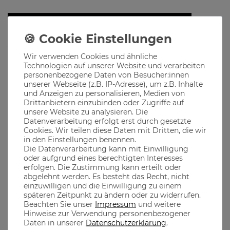
Hinzufügen
Lieferzeit 1-3 Werktage
Wir verwenden Cookies und ähnliche
Technologien auf unserer Website und verarbeiten
Produktbeschreibung
personenbezogene Daten von Besucher:innen
unserer Webseite (z.B. IP-Adresse), um z.B. Inhalte
und Anzeigen zu personalisieren, Medien von
Unser "Boazn Boyz" Shirt ist für alle, die a bissl was fürs Wildere
Drittanbietern einzubinden oder Zugriffe auf
im Blut haben!
unsere Website zu analysieren. Die
Datenverarbeitung erfolgt erst durch gesetzte
Cookies. Wir teilen diese Daten mit Dritten, die wir
in den Einstellungen benennen.
Die Datenverarbeitung kann mit Einwilligung
Material
oder aufgrund eines berechtigten Interesses
erfolgen. Die Zustimmung kann erteilt oder
abgelehnt werden. Es besteht das Recht, nicht
Aus 100% Baumwolle gefertigt, dadurch ist ein optimaler
einzuwilligen und die Einwilligung zu einem
Tragekomfort garantiert
späteren Zeitpunkt zu ändern oder zu widerrufen.
Beachten Sie unser
Impressum
und weitere
Hinweise zur Verwendung personenbezogener
Daten in unserer
Daten­schutz­erklärung
.
the casual MONKS