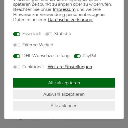
späteren Zeitpunkt zu ändern oder zu widerrufen.
Beachten Sie unser
Impressum
und weitere
aus 100% Baumwolle gefertigt, dadurch ist ein optimaler
Hinweise zur Verwendung personenbezogener
Tragekomfort garantiert
Daten in unserer
Daten­schutz­erklärung
.
100% gekämmte ringgesponnene Baumwolle
Essenziell
Statistik
Externe Medien
the casual MONKS
DHL Wunschzustellung
PayPal
The casual Monks steht für qualitativ hochwertige Mode
Funktional
Weitere Einstellungen
designed in München, dem Herzen Bayerns
Motive für jeden echten Bayer, der seine Heimatliebe auch
neben der Tracht in seiner Freizeit zeigen will
Alle akzeptieren
Auswahl akzeptieren
Alle ablehnen
Hersteller: The casual Monks GmbH, Westendstr.
268c, 80686 München, Deutschland,
mail@thecasualmonks.com