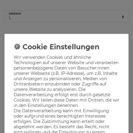
GRÖSSE
Hinzufügen
Wir verwenden Cookies und ähnliche
Lieferzeit 1-3 Werktage
Technologien auf unserer Website und verarbeiten
personenbezogene Daten von Besucher:innen
Produktbeschreibung
unserer Webseite (z.B. IP-Adresse), um z.B. Inhalte
und Anzeigen zu personalisieren, Medien von
Drittanbietern einzubinden oder Zugriffe auf
unsere Website zu analysieren. Die
Das Reinheitsgebot, das wohl wichtigste Gesetz in Bayern, von
Mönchen geliebt und gelebt
Datenverarbeitung erfolgt erst durch gesetzte
Cookies. Wir teilen diese Daten mit Dritten, die wir
Ob im Biergarten, auf dem Oktoberfest oder in den
in den Einstellungen benennen.
bayerischen Bergen, unsere Klamotten passen immer
Die Datenverarbeitung kann mit Einwilligung
oder aufgrund eines berechtigten Interesses
erfolgen. Die Zustimmung kann erteilt oder
abgelehnt werden. Es besteht das Recht, nicht
Material
einzuwilligen und die Einwilligung zu einem